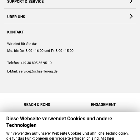
SUPPORT & SERVICE
Webshop
Kontakt
ÜBER UNS
FAQ
Unternehmen
Online-Hilfe
KONTAKT
Historie
Anleitungen
Wir sind für Sie da:
Engagement
Preise
Mo. bis Do. 8:00 - 16:00
und Fr. 8:00 - 15:00
Jobs
Mengenrabatt
Telefon:
+49 30 805 86 95 - 0
Versand
E-Mail:
service@schaeffer-ag.de
REACH & ROHS
ENGAGEMENT
Diese Webseite verwendet Cookies und andere
Technologien
Wir verwenden auf unserer Webseite Cookies und ähnliche Technologien,
die für das Funktionieren der Webseite erforderlich sind. Mit Ihrer