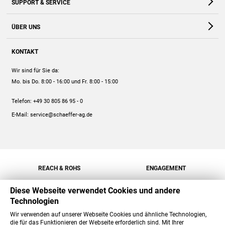
SUPPORT & SERVICE
Webshop
Kontakt
ÜBER UNS
FAQ
Unternehmen
Online-Hilfe
KONTAKT
Historie
Anleitungen
Wir sind für Sie da:
Engagement
Preise
Mo. bis Do. 8:00 - 16:00
und Fr. 8:00 - 15:00
Jobs
Mengenrabatt
Telefon:
+49 30 805 86 95 - 0
Versand
E-Mail:
service@schaeffer-ag.de
REACH & ROHS
ENGAGEMENT
Diese Webseite verwendet Cookies und andere
Technologien
Wir verwenden auf unserer Webseite Cookies und ähnliche Technologien,
die für das Funktionieren der Webseite erforderlich sind. Mit Ihrer