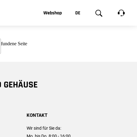
t, was Sie
Webshop
DE
te
Produktgalerie
EN
e
FR
chsen
D GEHÄUSE
KONTAKT
Wir sind für Sie da:
Mo. bis Do. 8:00 - 16:00