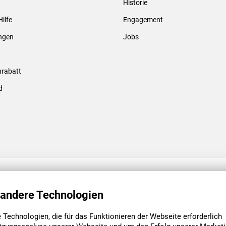
Historie
Gewindebolzen & -hülsen
Hilfe
Engagement
ungen
Jobs
rabatt
d
ENGAGEMENT
UNSERE NIEDE
 andere Technologien
Technologien, die für das Funktionieren der Webseite erforderlich