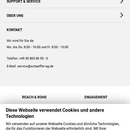
SUPPORT & SERVICE
Webshop
Kontakt
ÜBER UNS
FAQ
Unternehmen
Online-Hilfe
KONTAKT
Historie
Anleitungen
Wir sind für Sie da:
Engagement
Preise
Mo. bis Do. 8:00 - 16:00
und Fr. 8:00 - 15:00
Jobs
Mengenrabatt
Telefon:
+49 30 805 86 95 - 0
Versand
E-Mail:
service@schaeffer-ag.de
REACH & ROHS
ENGAGEMENT
Diese Webseite verwendet Cookies und andere
Technologien
Wir verwenden auf unserer Webseite Cookies und ähnliche Technologien,
die für das Funktionieren der Webseite erforderlich sind. Mit Ihrer