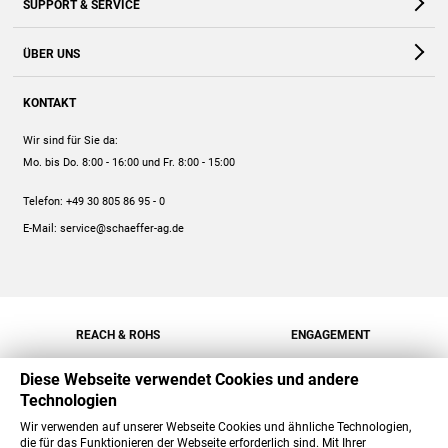
SUPPORT & SERVICE
Webshop
Kontakt
ÜBER UNS
FAQ
Unternehmen
Online-Hilfe
KONTAKT
Historie
Anleitungen
Wir sind für Sie da:
Engagement
Preise
Mo. bis Do. 8:00 - 16:00
und Fr. 8:00 - 15:00
Jobs
Mengenrabatt
Telefon:
+49 30 805 86 95 - 0
Versand
E-Mail:
service@schaeffer-ag.de
REACH & ROHS
ENGAGEMENT
Diese Webseite verwendet Cookies und andere
Technologien
Wir verwenden auf unserer Webseite Cookies und ähnliche Technologien,
die für das Funktionieren der Webseite erforderlich sind. Mit Ihrer