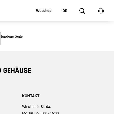
t, was Sie
Webshop
DE
te
Produktgalerie
EN
e
FR
chsen
D GEHÄUSE
KONTAKT
Wir sind für Sie da:
Mo. bis Do. 8:00 - 16:00