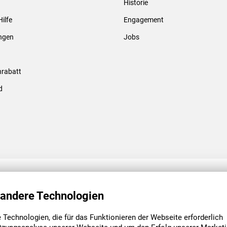
Historie
Gewindebolzen & -hülsen
Hilfe
Engagement
ungen
Jobs
rabatt
d
ENGAGEMENT
UNSERE NIEDE
 andere Technologien
Technologien, die für das Funktionieren der Webseite erforderlich