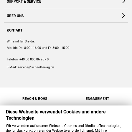
SUPPORT & SERVICE
Webshop
Kontakt
ÜBER UNS
FAQ
Unternehmen
Online-Hilfe
KONTAKT
Historie
Anleitungen
Wir sind für Sie da:
Engagement
Preise
Mo. bis Do. 8:00 - 16:00
und Fr. 8:00 - 15:00
Jobs
Mengenrabatt
Telefon:
+49 30 805 86 95 - 0
Versand
E-Mail:
service@schaeffer-ag.de
REACH & ROHS
ENGAGEMENT
Diese Webseite verwendet Cookies und andere
Technologien
Wir verwenden auf unserer Webseite Cookies und ähnliche Technologien,
die für das Funktionieren der Webseite erforderlich sind. Mit Ihrer