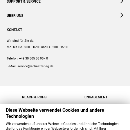
SUPPORT & SERVICE
Webshop
Kontakt
ÜBER UNS
FAQ
Unternehmen
Online-Hilfe
KONTAKT
Historie
Anleitungen
Wir sind für Sie da:
Engagement
Preise
Mo. bis Do. 8:00 - 16:00
und Fr. 8:00 - 15:00
Jobs
Mengenrabatt
Telefon:
+49 30 805 86 95 - 0
Versand
E-Mail:
service@schaeffer-ag.de
REACH & ROHS
ENGAGEMENT
Diese Webseite verwendet Cookies und andere
Technologien
Wir verwenden auf unserer Webseite Cookies und ähnliche Technologien,
die für das Funktionieren der Webseite erforderlich sind. Mit Ihrer