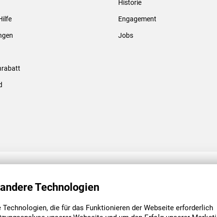
Historie
Gewindebolzen & -hülsen
Hilfe
Engagement
ungen
Jobs
rabatt
d
ENGAGEMENT
UNSERE NIEDE
 andere Technologien
Technologien, die für das Funktionieren der Webseite erforderlich