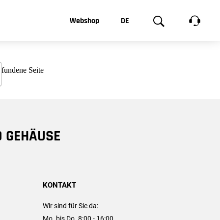
t, was Sie
Webshop
DE
te
Produktgalerie
EN
e
FR
chsen
D GEHÄUSE
KONTAKT
Wir sind für Sie da:
Mo. bis Do. 8:00 - 16:00