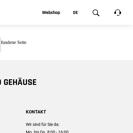
t, was Sie
Webshop
DE
te
Produktgalerie
EN
e
FR
chsen
D GEHÄUSE
KONTAKT
Wir sind für Sie da:
Mo. bis Do. 8:00 - 16:00