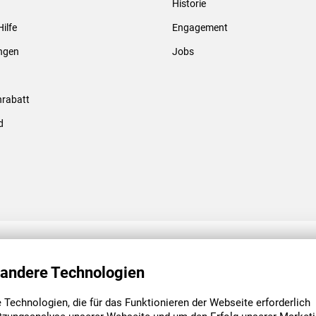
Historie
Gewindebolzen & -hülsen
Hilfe
Engagement
ungen
Jobs
rabatt
d
ENGAGEMENT
UNSERE NIEDE
 andere Technologien
Technologien, die für das Funktionieren der Webseite erforderlich