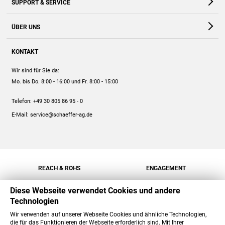
SUPPORT & SERVICE
Webshop
Kontakt
ÜBER UNS
FAQ
Unternehmen
Online-Hilfe
KONTAKT
Historie
Anleitungen
Wir sind für Sie da:
Engagement
Preise
Mo. bis Do. 8:00 - 16:00
und Fr. 8:00 - 15:00
Jobs
Mengenrabatt
Telefon:
+49 30 805 86 95 - 0
Versand
E-Mail:
service@schaeffer-ag.de
REACH & ROHS
ENGAGEMENT
Diese Webseite verwendet Cookies und andere
Technologien
Wir verwenden auf unserer Webseite Cookies und ähnliche Technologien,
die für das Funktionieren der Webseite erforderlich sind. Mit Ihrer