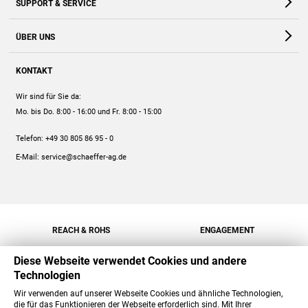
SUPPORT & SERVICE
Webshop
Kontakt
ÜBER UNS
FAQ
Unternehmen
Online-Hilfe
KONTAKT
Historie
Anleitungen
Wir sind für Sie da:
Engagement
Preise
Mo. bis Do. 8:00 - 16:00
und Fr. 8:00 - 15:00
Jobs
Mengenrabatt
Telefon:
+49 30 805 86 95 - 0
Versand
E-Mail:
service@schaeffer-ag.de
REACH & ROHS
ENGAGEMENT
Diese Webseite verwendet Cookies und andere
Technologien
Wir verwenden auf unserer Webseite Cookies und ähnliche Technologien,
die für das Funktionieren der Webseite erforderlich sind. Mit Ihrer