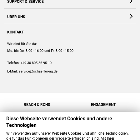
SUPPORT & SERVICE
Webshop
Kontakt
ÜBER UNS
FAQ
Unternehmen
Online-Hilfe
KONTAKT
Historie
Anleitungen
Wir sind für Sie da:
Engagement
Preise
Mo. bis Do. 8:00 - 16:00
und Fr. 8:00 - 15:00
Jobs
Mengenrabatt
Telefon:
+49 30 805 86 95 - 0
Versand
E-Mail:
service@schaeffer-ag.de
REACH & ROHS
ENGAGEMENT
Diese Webseite verwendet Cookies und andere
Technologien
Wir verwenden auf unserer Webseite Cookies und ähnliche Technologien,
die für das Funktionieren der Webseite erforderlich sind. Mit Ihrer