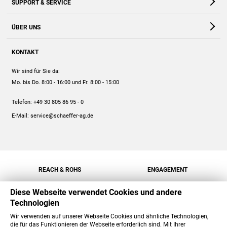
SUPPORT & SERVICE
Webshop
Kontakt
ÜBER UNS
FAQ
Unternehmen
Online-Hilfe
KONTAKT
Historie
Anleitungen
Wir sind für Sie da:
Engagement
Preise
Mo. bis Do. 8:00 - 16:00
und Fr. 8:00 - 15:00
Jobs
Mengenrabatt
Telefon:
+49 30 805 86 95 - 0
Versand
E-Mail:
service@schaeffer-ag.de
REACH & ROHS
ENGAGEMENT
Diese Webseite verwendet Cookies und andere
Technologien
Wir verwenden auf unserer Webseite Cookies und ähnliche Technologien,
die für das Funktionieren der Webseite erforderlich sind. Mit Ihrer