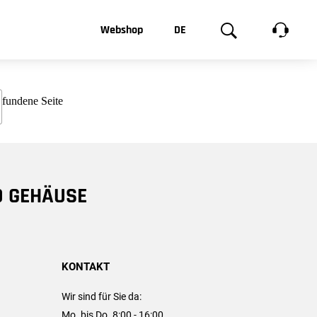
t, was Sie
Webshop
DE
te
Produktgalerie
EN
e
FR
chsen
D GEHÄUSE
KONTAKT
Wir sind für Sie da:
Mo. bis Do. 8:00 - 16:00