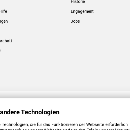
Historie
Gewindebolzen & -hülsen
Hilfe
Engagement
ungen
Jobs
rabatt
d
ENGAGEMENT
UNSERE NIEDE
 andere Technologien
Technologien, die für das Funktionieren der Webseite erforderlich