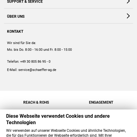
SUPPORT & SERVICE
Webshop
Kontakt
ÜBER UNS
FAQ
Unternehmen
Online-Hilfe
KONTAKT
Historie
Anleitungen
Wir sind für Sie da:
Engagement
Preise
Mo. bis Do. 8:00 - 16:00
und Fr. 8:00 - 15:00
Jobs
Mengenrabatt
Telefon:
+49 30 805 86 95 - 0
Versand
E-Mail:
service@schaeffer-ag.de
REACH & ROHS
ENGAGEMENT
Diese Webseite verwendet Cookies und andere
Technologien
Wir verwenden auf unserer Webseite Cookies und ähnliche Technologien,
die für das Funktionieren der Webseite erforderlich sind. Mit Ihrer