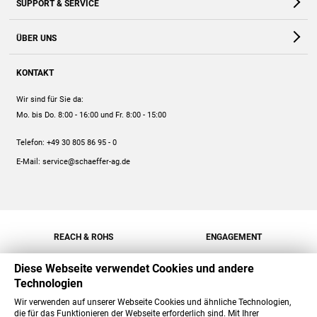
SUPPORT & SERVICE
Webshop
Kontakt
ÜBER UNS
FAQ
Unternehmen
Online-Hilfe
KONTAKT
Historie
Anleitungen
Wir sind für Sie da:
Engagement
Preise
Mo. bis Do. 8:00 - 16:00
und Fr. 8:00 - 15:00
Jobs
Mengenrabatt
Telefon:
+49 30 805 86 95 - 0
Versand
E-Mail:
service@schaeffer-ag.de
REACH & ROHS
ENGAGEMENT
Diese Webseite verwendet Cookies und andere
Technologien
Wir verwenden auf unserer Webseite Cookies und ähnliche Technologien,
die für das Funktionieren der Webseite erforderlich sind. Mit Ihrer