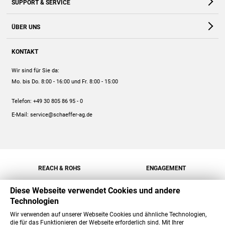
SUPPORT & SERVICE
Webshop
Kontakt
ÜBER UNS
FAQ
Unternehmen
Online-Hilfe
KONTAKT
Historie
Anleitungen
Wir sind für Sie da:
Engagement
Preise
Mo. bis Do. 8:00 - 16:00
und Fr. 8:00 - 15:00
Jobs
Mengenrabatt
Telefon:
+49 30 805 86 95 - 0
Versand
E-Mail:
service@schaeffer-ag.de
REACH & ROHS
ENGAGEMENT
Diese Webseite verwendet Cookies und andere
Technologien
Wir verwenden auf unserer Webseite Cookies und ähnliche Technologien,
die für das Funktionieren der Webseite erforderlich sind. Mit Ihrer