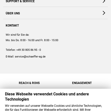
SUPPORT & SERVICE
Webshop
Kontakt
ÜBER UNS
FAQ
Unternehmen
Online-Hilfe
KONTAKT
Historie
Anleitungen
Wir sind für Sie da:
Engagement
Preise
Mo. bis Do. 8:00 - 16:00
und Fr. 8:00 - 15:00
Jobs
Mengenrabatt
Telefon:
+49 30 805 86 95 - 0
Versand
E-Mail:
service@schaeffer-ag.de
REACH & ROHS
ENGAGEMENT
Diese Webseite verwendet Cookies und andere
Technologien
Wir verwenden auf unserer Webseite Cookies und ähnliche Technologien,
die für das Funktionieren der Webseite erforderlich sind. Mit Ihrer