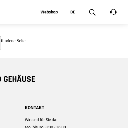
t, was Sie
Webshop
DE
te
Produktgalerie
EN
e
FR
chsen
D GEHÄUSE
KONTAKT
Wir sind für Sie da:
Mo. bis Do. 8:00 - 16:00