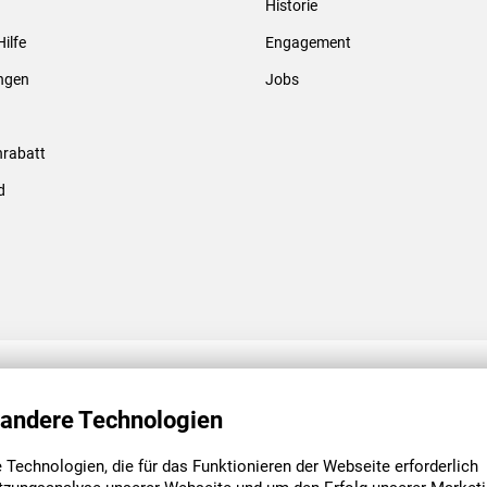
Historie
Gewindebolzen & -hülsen
Hilfe
Engagement
ungen
Jobs
rabatt
d
ENGAGEMENT
UNSERE NIEDE
 andere Technologien
Technologien, die für das Funktionieren der Webseite erforderlich