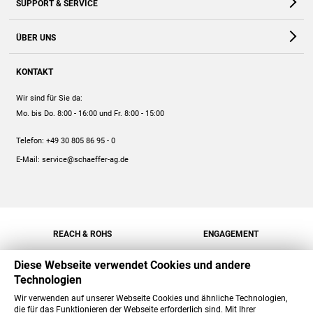
SUPPORT & SERVICE
Webshop
Kontakt
ÜBER UNS
FAQ
Unternehmen
Online-Hilfe
KONTAKT
Historie
Anleitungen
Wir sind für Sie da:
Engagement
Preise
Mo. bis Do. 8:00 - 16:00
und Fr. 8:00 - 15:00
Jobs
Mengenrabatt
Telefon:
+49 30 805 86 95 - 0
Versand
E-Mail:
service@schaeffer-ag.de
REACH & ROHS
ENGAGEMENT
Diese Webseite verwendet Cookies und andere
Technologien
Wir verwenden auf unserer Webseite Cookies und ähnliche Technologien,
die für das Funktionieren der Webseite erforderlich sind. Mit Ihrer