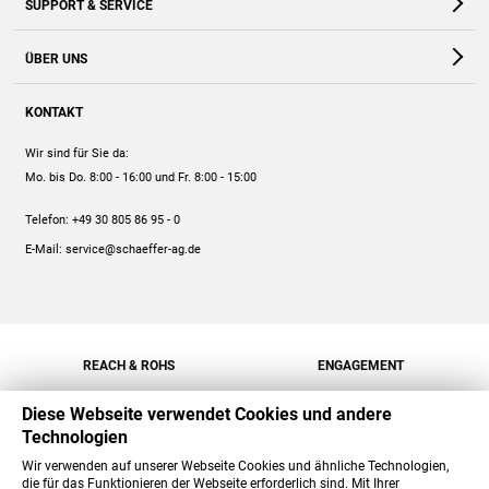
SUPPORT & SERVICE
Webshop
Kontakt
ÜBER UNS
FAQ
Unternehmen
Online-Hilfe
KONTAKT
Historie
Anleitungen
Wir sind für Sie da:
Engagement
Preise
Mo. bis Do. 8:00 - 16:00
und Fr. 8:00 - 15:00
Jobs
Mengenrabatt
Telefon:
+49 30 805 86 95 - 0
Versand
E-Mail:
service@schaeffer-ag.de
REACH & ROHS
ENGAGEMENT
Diese Webseite verwendet Cookies und andere
Technologien
Wir verwenden auf unserer Webseite Cookies und ähnliche Technologien,
die für das Funktionieren der Webseite erforderlich sind. Mit Ihrer