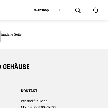
t, was Sie
Webshop
DE
te
Produktgalerie
EN
e
FR
chsen
D GEHÄUSE
KONTAKT
Wir sind für Sie da:
Mo. bis Do. 8:00 - 16:00