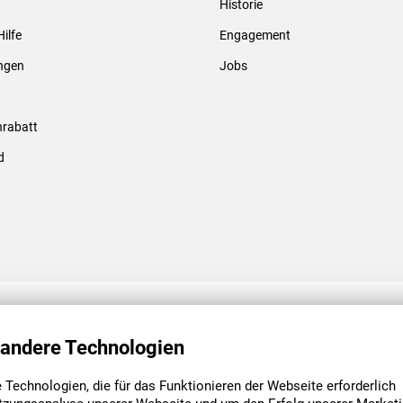
Historie
Gewindebolzen & -hülsen
Hilfe
Engagement
ungen
Jobs
rabatt
d
ENGAGEMENT
UNSERE NIEDE
 andere Technologien
Technologien, die für das Funktionieren der Webseite erforderlich