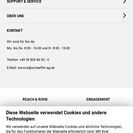
SUPPORT & SERVICE
Webshop
Kontakt
ÜBER UNS
FAQ
Unternehmen
Online-Hilfe
KONTAKT
Historie
Anleitungen
Wir sind für Sie da:
Engagement
Preise
Mo. bis Do. 8:00 - 16:00
und Fr. 8:00 - 15:00
Jobs
Mengenrabatt
Telefon:
+49 30 805 86 95 - 0
Versand
E-Mail:
service@schaeffer-ag.de
REACH & ROHS
ENGAGEMENT
Diese Webseite verwendet Cookies und andere
Technologien
Wir verwenden auf unserer Webseite Cookies und ähnliche Technologien,
die für das Funktionieren der Webseite erforderlich sind. Mit Ihrer