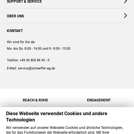
SUPPORT & SERVICE
Webshop
Kontakt
ÜBER UNS
FAQ
Unternehmen
Online-Hilfe
KONTAKT
Historie
Anleitungen
Wir sind für Sie da:
Engagement
Preise
Mo. bis Do. 8:00 - 16:00
und Fr. 8:00 - 15:00
Jobs
Mengenrabatt
Telefon:
+49 30 805 86 95 - 0
Versand
E-Mail:
service@schaeffer-ag.de
REACH & ROHS
ENGAGEMENT
Diese Webseite verwendet Cookies und andere
Technologien
Wir verwenden auf unserer Webseite Cookies und ähnliche Technologien,
die für das Funktionieren der Webseite erforderlich sind. Mit Ihrer