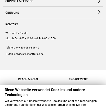
SUPPORT & SERVICE
Webshop
Kontakt
ÜBER UNS
FAQ
Unternehmen
Online-Hilfe
KONTAKT
Historie
Anleitungen
Wir sind für Sie da:
Engagement
Preise
Mo. bis Do. 8:00 - 16:00
und Fr. 8:00 - 15:00
Jobs
Mengenrabatt
Telefon:
+49 30 805 86 95 - 0
Versand
E-Mail:
service@schaeffer-ag.de
REACH & ROHS
ENGAGEMENT
Diese Webseite verwendet Cookies und andere
Technologien
Wir verwenden auf unserer Webseite Cookies und ähnliche Technologien,
die für das Funktionieren der Webseite erforderlich sind. Mit Ihrer