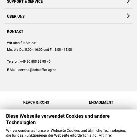
SUPPORT & SERVICE
Webshop
Kontakt
ÜBER UNS
FAQ
Unternehmen
Online-Hilfe
KONTAKT
Historie
Anleitungen
Wir sind für Sie da:
Engagement
Preise
Mo. bis Do. 8:00 - 16:00
und Fr. 8:00 - 15:00
Jobs
Mengenrabatt
Telefon:
+49 30 805 86 95 - 0
Versand
E-Mail:
service@schaeffer-ag.de
REACH & ROHS
ENGAGEMENT
Diese Webseite verwendet Cookies und andere
Technologien
Wir verwenden auf unserer Webseite Cookies und ähnliche Technologien,
die für das Funktionieren der Webseite erforderlich sind. Mit Ihrer