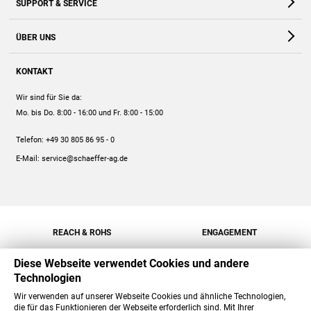
SUPPORT & SERVICE
Webshop
Kontakt
ÜBER UNS
FAQ
Unternehmen
Online-Hilfe
KONTAKT
Historie
Anleitungen
Wir sind für Sie da:
Engagement
Preise
Mo. bis Do. 8:00 - 16:00
und Fr. 8:00 - 15:00
Jobs
Mengenrabatt
Telefon:
+49 30 805 86 95 - 0
Versand
E-Mail:
service@schaeffer-ag.de
REACH & ROHS
ENGAGEMENT
Diese Webseite verwendet Cookies und andere
Technologien
Wir verwenden auf unserer Webseite Cookies und ähnliche Technologien,
die für das Funktionieren der Webseite erforderlich sind. Mit Ihrer