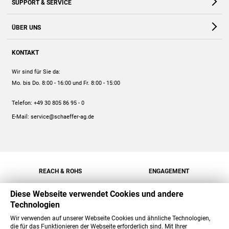
SUPPORT & SERVICE
Webshop
Kontakt
ÜBER UNS
FAQ
Unternehmen
Online-Hilfe
KONTAKT
Historie
Anleitungen
Wir sind für Sie da:
Engagement
Preise
Mo. bis Do. 8:00 - 16:00
und Fr. 8:00 - 15:00
Jobs
Mengenrabatt
Telefon:
+49 30 805 86 95 - 0
Versand
E-Mail:
service@schaeffer-ag.de
REACH & ROHS
ENGAGEMENT
Diese Webseite verwendet Cookies und andere
Technologien
Wir verwenden auf unserer Webseite Cookies und ähnliche Technologien,
die für das Funktionieren der Webseite erforderlich sind. Mit Ihrer