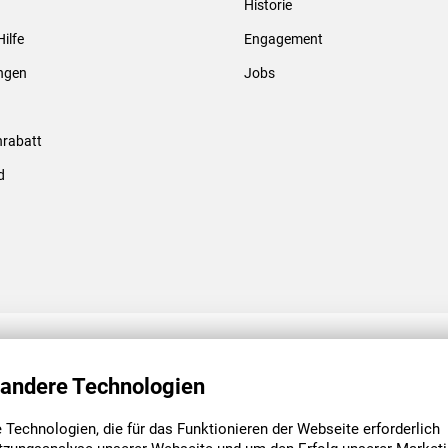
Historie
Gewindebolzen & -hülsen
Hilfe
Engagement
ungen
Jobs
rabatt
d
ENGAGEMENT
UNSERE NIEDE
 andere Technologien
Technologien, die für das Funktionieren der Webseite erforderlich