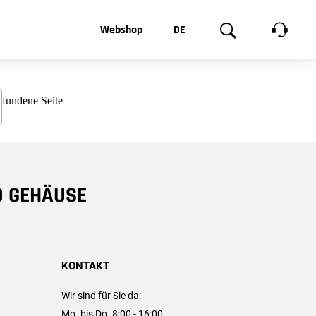
t, was Sie
Webshop
DE
te
Produktgalerie
EN
e
FR
chsen
D GEHÄUSE
KONTAKT
Wir sind für Sie da:
Mo. bis Do. 8:00 - 16:00