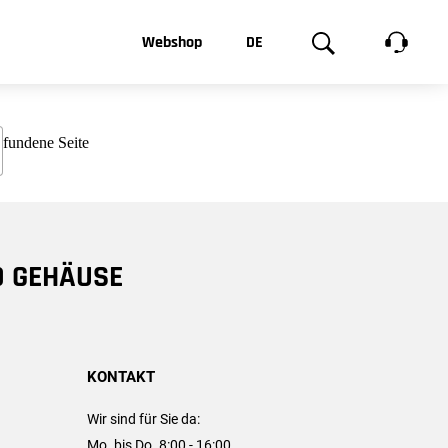
t, was Sie
Webshop
DE
te
Produktgalerie
EN
e
FR
chsen
D GEHÄUSE
KONTAKT
Wir sind für Sie da:
Mo. bis Do. 8:00 - 16:00