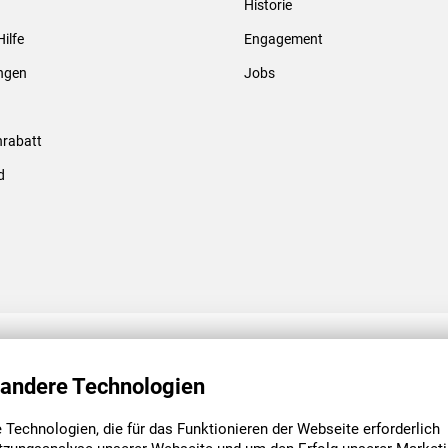
Historie
Gewindebolzen & -hülsen
Hilfe
Engagement
ungen
Jobs
rabatt
d
ENGAGEMENT
UNSERE NIEDE
 andere Technologien
Technologien, die für das Funktionieren der Webseite erforderlich