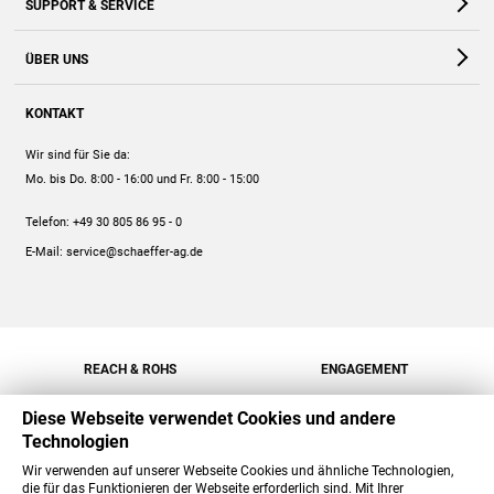
SUPPORT & SERVICE
Webshop
Kontakt
ÜBER UNS
FAQ
Unternehmen
Online-Hilfe
KONTAKT
Historie
Anleitungen
Wir sind für Sie da:
Engagement
Preise
Mo. bis Do. 8:00 - 16:00
und Fr. 8:00 - 15:00
Jobs
Mengenrabatt
Telefon:
+49 30 805 86 95 - 0
Versand
E-Mail:
service@schaeffer-ag.de
REACH & ROHS
ENGAGEMENT
Diese Webseite verwendet Cookies und andere
Technologien
Wir verwenden auf unserer Webseite Cookies und ähnliche Technologien,
die für das Funktionieren der Webseite erforderlich sind. Mit Ihrer