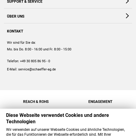
SUPPORT & SERVICE
Webshop
Kontakt
ÜBER UNS
FAQ
Unternehmen
Online-Hilfe
KONTAKT
Historie
Anleitungen
Wir sind für Sie da:
Engagement
Preise
Mo. bis Do. 8:00 - 16:00
und Fr. 8:00 - 15:00
Jobs
Mengenrabatt
Telefon:
+49 30 805 86 95 - 0
Versand
E-Mail:
service@schaeffer-ag.de
REACH & ROHS
ENGAGEMENT
Diese Webseite verwendet Cookies und andere
Technologien
Wir verwenden auf unserer Webseite Cookies und ähnliche Technologien,
die für das Funktionieren der Webseite erforderlich sind. Mit Ihrer