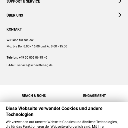
SUPPORT & SERVICE
Webshop
Kontakt
ÜBER UNS
FAQ
Unternehmen
Online-Hilfe
KONTAKT
Historie
Anleitungen
Wir sind für Sie da:
Engagement
Preise
Mo. bis Do. 8:00 - 16:00
und Fr. 8:00 - 15:00
Jobs
Mengenrabatt
Telefon:
+49 30 805 86 95 - 0
Versand
E-Mail:
service@schaeffer-ag.de
REACH & ROHS
ENGAGEMENT
Diese Webseite verwendet Cookies und andere
Technologien
Wir verwenden auf unserer Webseite Cookies und ähnliche Technologien,
die für das Funktionieren der Webseite erforderlich sind. Mit Ihrer