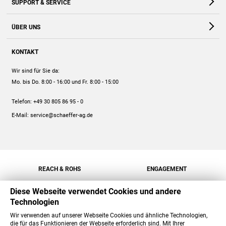
SUPPORT & SERVICE
Webshop
Kontakt
ÜBER UNS
FAQ
Unternehmen
Online-Hilfe
KONTAKT
Historie
Anleitungen
Wir sind für Sie da:
Engagement
Preise
Mo. bis Do. 8:00 - 16:00
und Fr. 8:00 - 15:00
Jobs
Mengenrabatt
Telefon:
+49 30 805 86 95 - 0
Versand
E-Mail:
service@schaeffer-ag.de
REACH & ROHS
ENGAGEMENT
Diese Webseite verwendet Cookies und andere
Technologien
Wir verwenden auf unserer Webseite Cookies und ähnliche Technologien,
die für das Funktionieren der Webseite erforderlich sind. Mit Ihrer