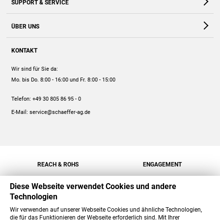
SUPPORT & SERVICE
Webshop
Kontakt
ÜBER UNS
FAQ
Unternehmen
Online-Hilfe
KONTAKT
Historie
Anleitungen
Wir sind für Sie da:
Engagement
Preise
Mo. bis Do. 8:00 - 16:00
und Fr. 8:00 - 15:00
Jobs
Mengenrabatt
Telefon:
+49 30 805 86 95 - 0
Versand
E-Mail:
service@schaeffer-ag.de
REACH & ROHS
ENGAGEMENT
Diese Webseite verwendet Cookies und andere
Technologien
Wir verwenden auf unserer Webseite Cookies und ähnliche Technologien,
die für das Funktionieren der Webseite erforderlich sind. Mit Ihrer