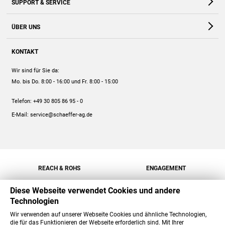
SUPPORT & SERVICE
Webshop
Kontakt
ÜBER UNS
FAQ
Unternehmen
Online-Hilfe
KONTAKT
Historie
Anleitungen
Wir sind für Sie da:
Engagement
Preise
Mo. bis Do. 8:00 - 16:00
und Fr. 8:00 - 15:00
Jobs
Mengenrabatt
Telefon:
+49 30 805 86 95 - 0
Versand
E-Mail:
service@schaeffer-ag.de
REACH & ROHS
ENGAGEMENT
Diese Webseite verwendet Cookies und andere
Technologien
Wir verwenden auf unserer Webseite Cookies und ähnliche Technologien,
die für das Funktionieren der Webseite erforderlich sind. Mit Ihrer