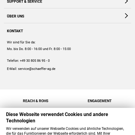
SUPPORT & SERVICE
Webshop
Kontakt
ÜBER UNS
FAQ
Unternehmen
Online-Hilfe
KONTAKT
Historie
Anleitungen
Wir sind für Sie da:
Engagement
Preise
Mo. bis Do. 8:00 - 16:00
und Fr. 8:00 - 15:00
Jobs
Mengenrabatt
Telefon:
+49 30 805 86 95 - 0
Versand
E-Mail:
service@schaeffer-ag.de
REACH & ROHS
ENGAGEMENT
Diese Webseite verwendet Cookies und andere
Technologien
Wir verwenden auf unserer Webseite Cookies und ähnliche Technologien,
die für das Funktionieren der Webseite erforderlich sind. Mit Ihrer