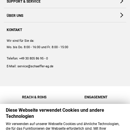
SUPPORT & SERVICE
Webshop
Kontakt
ÜBER UNS
FAQ
Unternehmen
Online-Hilfe
KONTAKT
Historie
Anleitungen
Wir sind für Sie da:
Engagement
Preise
Mo. bis Do. 8:00 - 16:00
und Fr. 8:00 - 15:00
Jobs
Mengenrabatt
Telefon:
+49 30 805 86 95 - 0
Versand
E-Mail:
service@schaeffer-ag.de
REACH & ROHS
ENGAGEMENT
Diese Webseite verwendet Cookies und andere
Technologien
Wir verwenden auf unserer Webseite Cookies und ähnliche Technologien,
die für das Funktionieren der Webseite erforderlich sind. Mit Ihrer