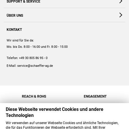
SUPPORT & SERVICE
Webshop
Kontakt
ÜBER UNS
FAQ
Unternehmen
Online-Hilfe
KONTAKT
Historie
Anleitungen
Wir sind für Sie da:
Engagement
Preise
Mo. bis Do. 8:00 - 16:00
und Fr. 8:00 - 15:00
Jobs
Mengenrabatt
Telefon:
+49 30 805 86 95 - 0
Versand
E-Mail:
service@schaeffer-ag.de
REACH & ROHS
ENGAGEMENT
Diese Webseite verwendet Cookies und andere
Technologien
Wir verwenden auf unserer Webseite Cookies und ähnliche Technologien,
die für das Funktionieren der Webseite erforderlich sind. Mit Ihrer