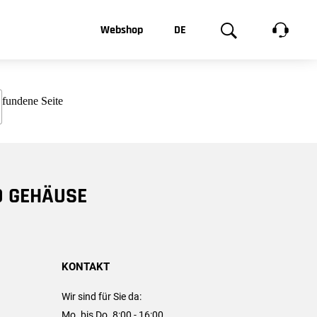
t, was Sie
Webshop
DE
te
Produktgalerie
EN
e
FR
chsen
D GEHÄUSE
KONTAKT
Wir sind für Sie da:
Mo. bis Do. 8:00 - 16:00