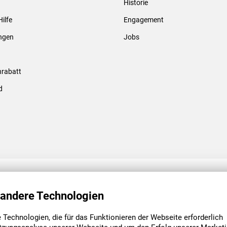
Historie
Gewindebolzen & -hülsen
Hilfe
Engagement
ungen
Jobs
rabatt
d
ENGAGEMENT
UNSERE NIEDE
 andere Technologien
Technologien, die für das Funktionieren der Webseite erforderlich