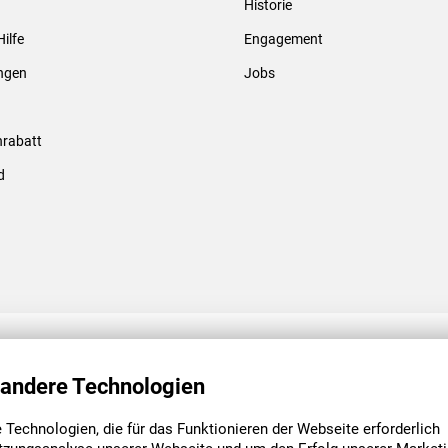
Historie
Gewindebolzen & -hülsen
Hilfe
Engagement
ungen
Jobs
rabatt
d
ENGAGEMENT
UNSERE NIEDE
 andere Technologien
Technologien, die für das Funktionieren der Webseite erforderlich