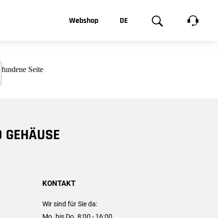
t, was Sie
Webshop
DE
te
Produktgalerie
EN
e
FR
chsen
D GEHÄUSE
KONTAKT
Wir sind für Sie da:
Mo. bis Do. 8:00 - 16:00