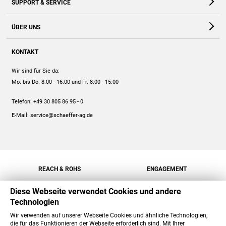
SUPPORT & SERVICE
Webshop
Kontakt
ÜBER UNS
FAQ
Unternehmen
Online-Hilfe
KONTAKT
Historie
Anleitungen
Wir sind für Sie da:
Engagement
Preise
Mo. bis Do. 8:00 - 16:00
und Fr. 8:00 - 15:00
Jobs
Mengenrabatt
Telefon:
+49 30 805 86 95 - 0
Versand
E-Mail:
service@schaeffer-ag.de
REACH & ROHS
ENGAGEMENT
Diese Webseite verwendet Cookies und andere
Technologien
Wir verwenden auf unserer Webseite Cookies und ähnliche Technologien,
die für das Funktionieren der Webseite erforderlich sind. Mit Ihrer