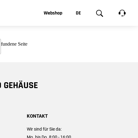
t, was Sie
Webshop
DE
te
Produktgalerie
EN
e
FR
chsen
D GEHÄUSE
KONTAKT
Wir sind für Sie da:
Mo. bis Do. 8:00 - 16:00