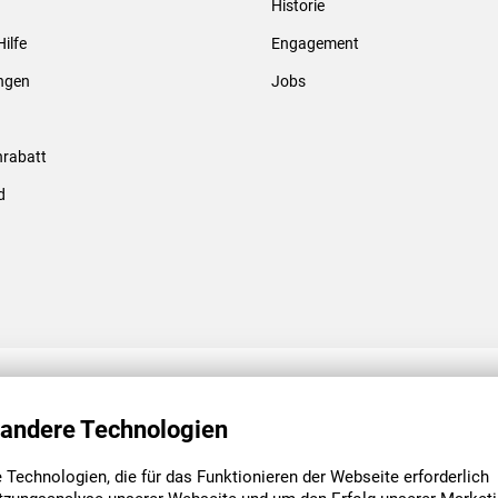
Historie
Gewindebolzen & -hülsen
Hilfe
Engagement
ungen
Jobs
rabatt
d
ENGAGEMENT
UNSERE NIEDE
 andere Technologien
Technologien, die für das Funktionieren der Webseite erforderlich