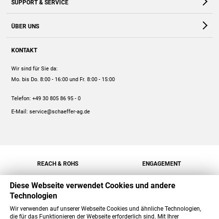
SUPPORT & SERVICE
Webshop
Kontakt
ÜBER UNS
FAQ
Unternehmen
Online-Hilfe
KONTAKT
Historie
Anleitungen
Wir sind für Sie da:
Engagement
Preise
Mo. bis Do. 8:00 - 16:00
und Fr. 8:00 - 15:00
Jobs
Mengenrabatt
Telefon:
+49 30 805 86 95 - 0
Versand
E-Mail:
service@schaeffer-ag.de
REACH & ROHS
ENGAGEMENT
Diese Webseite verwendet Cookies und andere
Technologien
Wir verwenden auf unserer Webseite Cookies und ähnliche Technologien,
die für das Funktionieren der Webseite erforderlich sind. Mit Ihrer