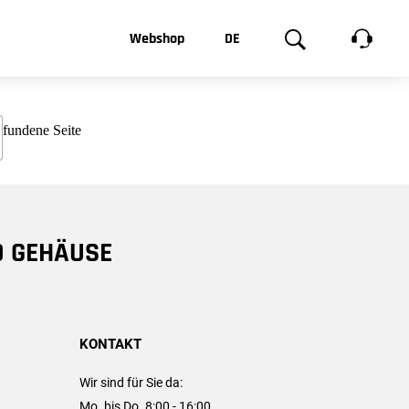
t, was Sie
Webshop
DE
te
Produktgalerie
EN
e
FR
chsen
D GEHÄUSE
KONTAKT
Wir sind für Sie da:
Mo. bis Do. 8:00 - 16:00