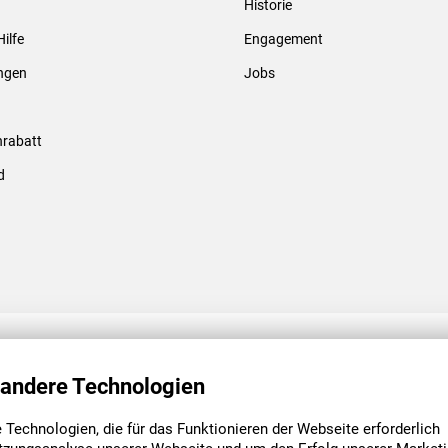
Historie
Gewindebolzen & -hülsen
Hilfe
Engagement
ungen
Jobs
rabatt
d
ENGAGEMENT
UNSERE NIEDE
 andere Technologien
Technologien, die für das Funktionieren der Webseite erforderlich