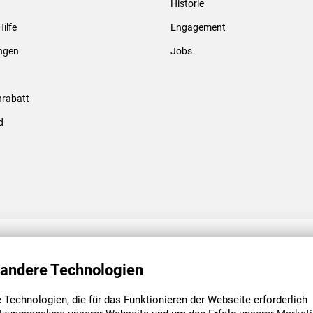
Historie
Gewindebolzen & -hülsen
Hilfe
Engagement
ungen
Jobs
rabatt
d
ENGAGEMENT
UNSERE NIEDE
 andere Technologien
Technologien, die für das Funktionieren der Webseite erforderlich