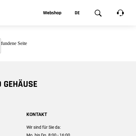
t, was Sie
Webshop
DE
te
Produktgalerie
EN
e
FR
chsen
D GEHÄUSE
KONTAKT
Wir sind für Sie da:
Mo. bis Do. 8:00 - 16:00