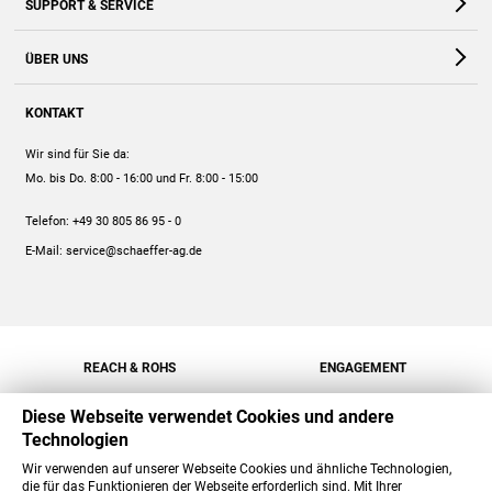
SUPPORT & SERVICE
Webshop
Kontakt
ÜBER UNS
FAQ
Unternehmen
Online-Hilfe
KONTAKT
Historie
Anleitungen
Wir sind für Sie da:
Engagement
Preise
Mo. bis Do. 8:00 - 16:00
und Fr. 8:00 - 15:00
Jobs
Mengenrabatt
Telefon:
+49 30 805 86 95 - 0
Versand
E-Mail:
service@schaeffer-ag.de
REACH & ROHS
ENGAGEMENT
Diese Webseite verwendet Cookies und andere
Technologien
Wir verwenden auf unserer Webseite Cookies und ähnliche Technologien,
die für das Funktionieren der Webseite erforderlich sind. Mit Ihrer