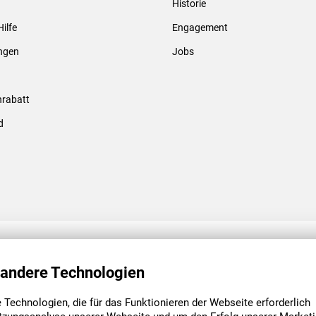
Historie
Gewindebolzen & -hülsen
Hilfe
Engagement
ungen
Jobs
rabatt
d
ENGAGEMENT
UNSERE NIEDE
 andere Technologien
Technologien, die für das Funktionieren der Webseite erforderlich