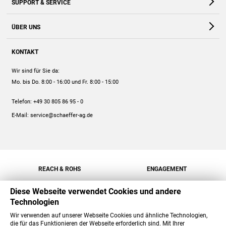
SUPPORT & SERVICE
Webshop
Kontakt
ÜBER UNS
FAQ
Unternehmen
Online-Hilfe
KONTAKT
Historie
Anleitungen
Wir sind für Sie da:
Engagement
Preise
Mo. bis Do. 8:00 - 16:00
und Fr. 8:00 - 15:00
Jobs
Mengenrabatt
Telefon:
+49 30 805 86 95 - 0
Versand
E-Mail:
service@schaeffer-ag.de
REACH & ROHS
ENGAGEMENT
Diese Webseite verwendet Cookies und andere
Technologien
Wir verwenden auf unserer Webseite Cookies und ähnliche Technologien,
die für das Funktionieren der Webseite erforderlich sind. Mit Ihrer